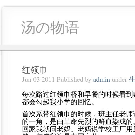
汤の物语
红领巾
Jun 03 2011 Published by
admin
under
每次路过红领巾桥和早餐的时候看到
都会勾起我小学的回忆。
首次系带红领巾的时候，班主任老师
的一角，是由革命先烈的鲜血染成的
回家我就问老妈。老妈说学校工厂用