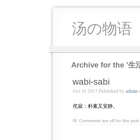
汤の物语
Archive for the '生
wabi-sabi
Oct 16 2017 Published by
admin
侘寂：朴素又安静。
Comments are off for this post