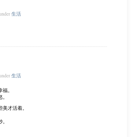
under
生活
under
生活
幸福。
怒。
些美才活着。
妙。